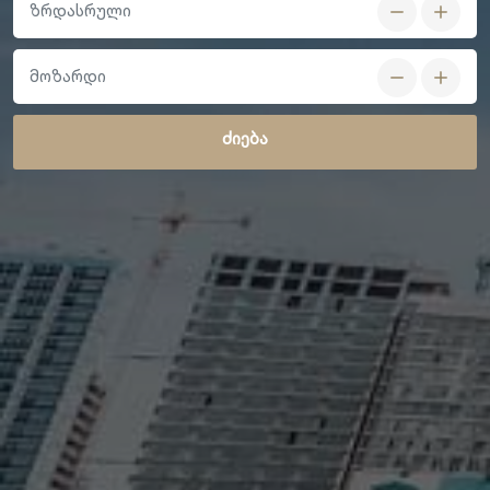
ზრდასრული
მოზარდი
ძიება