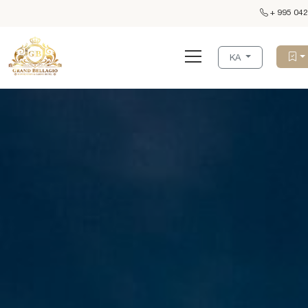
+ 995 042
KA