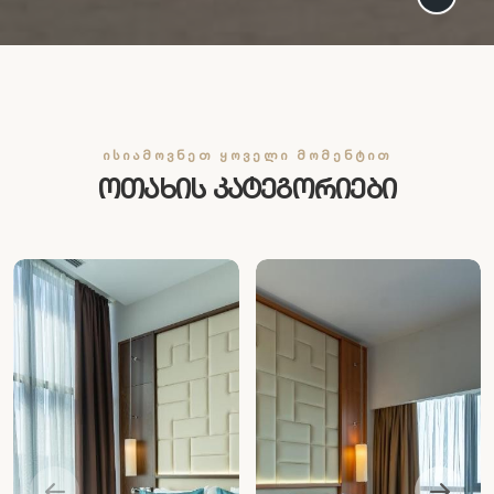
ᲘᲡᲘᲐᲛᲝᲕᲜᲔᲗ ᲧᲝᲕᲔᲚᲘ ᲛᲝᲛᲔᲜᲢᲘᲗ
ოთახის კატეგორიები