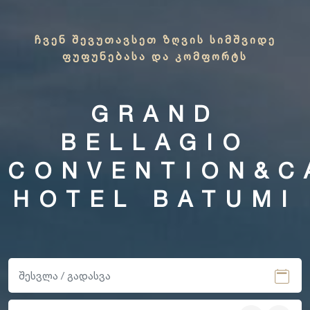
ᲩᲕᲔᲜ ᲨᲔᲕᲣᲗᲐᲕᲡᲔᲗ ᲖᲦᲕᲘᲡ ᲡᲘᲛᲨᲕᲘᲓᲔ
ᲤᲣᲤᲣᲜᲔᲑᲐᲡᲐ ᲓᲐ ᲙᲝᲛᲤᲝᲠᲢᲡ
GRAND
BELLAGIO
CONVENTION&C
HOTEL BATUMI