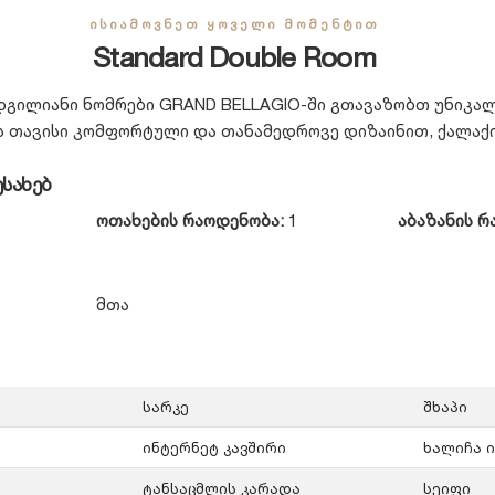
ᲘᲡᲘᲐᲛᲝᲕᲜᲔᲗ ᲧᲝᲕᲔᲚᲘ ᲛᲝᲛᲔᲜᲢᲘᲗ
Standard Double Room
გილიანი ნომრები GRAND BELLAGIO-ში გთავაზობთ უნიკალ
 თავისი კომფორტული და თანამედროვე დიზაინით, ქალაქი
ესახებ
ოთახების რაოდენობა:
1
აბაზანის რ
მთა
სარკე
შხაპი
ინტერნეტ კავშირი
ხალიჩა ი
ტანსაცმლის კარადა
სეიფი