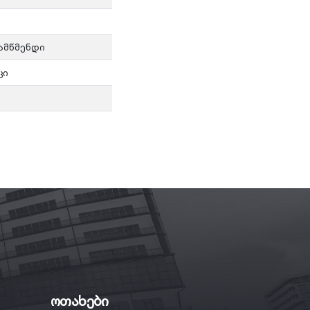
ამწმენდი
ცი
ოთახები